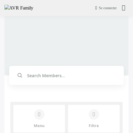
Passer
Se connecter
au
AVR Family
contenu
Menu
Filtre