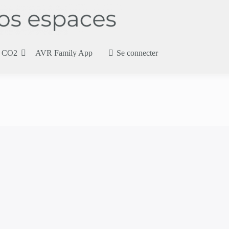
AVR Famil
 CO2
AVR Family App
Se connecter